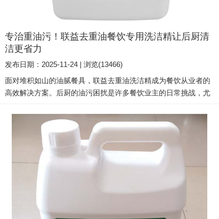
专治重油污！联益去重油餐饮专用洗洁精让后厨清
洁更省力
发布日期：2025-11-24 | 浏览(13466)
面对堆积如山的油腻餐具，联益去重油洗洁精成为餐饮从业者的
高效解决方案。后厨的油污困扰是许多餐饮业主的日常挑战，尤
其是火锅店、烧烤摊和快餐店这类常产生重油污的场所。联益去
重油餐饮专用洗洁精专为此类高强度清洁需求而设计，其5kg大
瓶装既满足商业使用的消耗量，又提供了更经济的单位成本。
1、专为重油环境，强化去污配方 联益去重油洗洁精并非普通家
用产品的简单放大，而是从配方到浓度都做了专业升级。 它采
用...