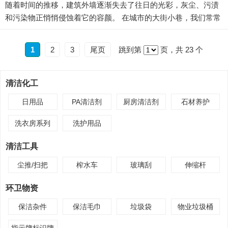
随着时间的推移，建筑外墙逐渐失去了往日的光彩，灰尘、污渍
和污染物正悄悄侵蚀着它的容颜。 在城市的大街小巷，我们常常
看到被污染的建筑外墙——玻璃幕墙失去通透，石材墙面布满水
痕，瓷砖表面附着污垢。这些不仅影响美观，更可能对建筑材料
1
2
3
尾页
跳到第
页，共 23 个
造成不可逆的损害。康航外墙清洗剂以其卓越的清洁效能和专业
保护配方，成为建筑维护领域的理想选择。 科学配方成就卓越清
洁力 康航外墙清洗剂的核心优势在于其科学的成分配比系统...
清洁化工
日用品
PA清洁剂
厨房清洁剂
石材养护
洗衣房系列
洗护用品
清洁工具
尘推/扫把
榨水车
玻璃刮
伸缩杆
环卫物资
保洁杂件
保洁毛巾
垃圾袋
物业垃圾桶
指示牌标识牌