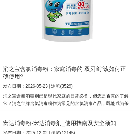
消之宝含氯消毒粉：家庭消毒的“双刃剑”该如何正
确使用?
发布日期：2026-05-23 | 浏览(3529)
消之宝含氯消毒剂已是现代家庭的日常必备，但您是否真的了解
它？消之宝牌含氯消毒粉作为常见的含氯消毒产品，既能成为杀
菌的"神器"，也可能因使用不当变成健康"隐患"。今天我们就来全
面解析这款消毒产品的正确打开方式。 深入认识消之宝消毒粉 消
宏达消毒粉-宏达消毒剂_使用指南及安全须知
之宝牌含氯消毒粉属于典型的含氯消毒剂，其主要消毒成分溶于
发布日期：2025-12-02 | 浏览(12145)
水后会释放次氯酸分子。这些微小的次氯酸分子能轻松穿透细菌