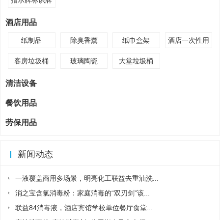
酒店用品
纸制品
除臭香薰
纸巾盒架
酒店一次性用
品
客房垃圾桶
玻璃陶瓷
大堂垃圾桶
清洁设备
餐饮用品
劳保用品
新闻动态
一液覆盖商用多场景，明亮化工联益去重油洗...
消之宝含氯消毒粉：家庭消毒的“双刃剑”该...
联益84消毒液，酒店宾馆学校单位餐厅食堂...