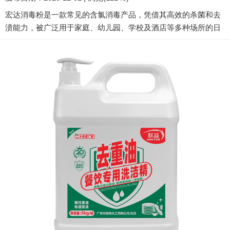
和病毒的细胞壁，通过氧化作用破坏其蛋白质结构，达到快...
宏达消毒粉是一款常见的含氯消毒产品，凭借其高效的杀菌和去
渍能力，被广泛用于家庭、幼儿园、学校及酒店等多种场所的日
常清洁消毒。 产品核心信息 宏达消毒粉是一种以三氯异氰尿酸钠
为主要有效成分的消毒粉。其主要特点是广谱杀菌，可有效杀灭
肠道致病菌、化脓性球菌和病毒。除了消毒，它对茶渍、油污等
也有显著的漂白去渍效果。 多场景实用指南 该产品用途广泛，通
过不同比例稀释，可满足多种需求： 餐具消毒：按比例溶...