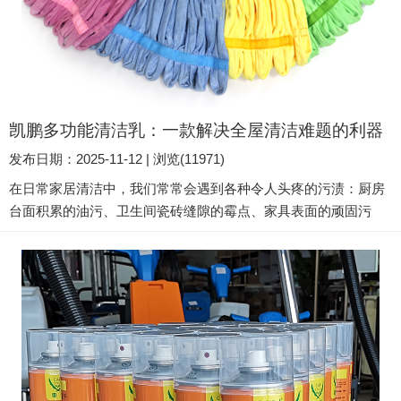
凯鹏多功能清洁乳：一款解决全屋清洁难题的利器
发布日期：2025-11-12 | 浏览(11971)
在日常家居清洁中，我们常常会遇到各种令人头疼的污渍：厨房
台面积累的油污、卫生间瓷砖缝隙的霉点、家具表面的顽固污
渍……这些不同的清洁难题往往需要准备多种清洁产品。但凯鹏
多功能清洁乳的出现，以其卓越的去污能力和广泛的应用范围，
成功解决了这一痛点，成为现代家庭清洁的得力助手。 强大清洁
力：科学配方，迅速去污 凯鹏多功能清洁乳的核心优势在于其强
大的去污能力。产品采用特有的强效高浓去污液配方，含有温和
擦磨料...