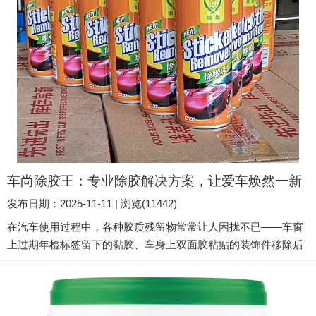
车尚除胶王：专业除胶解决方案，让爱车焕然一新
发布日期：2025-11-11 | 浏览(11442)
在汽车使用过程中，各种胶质残留物常常让人困扰不已——车窗
上过期年检标签留下的黏胶、车身上双面胶粘贴的装饰件移除后
的残胶、内饰板上黏附的胶带痕迹……这些顽固胶渍不仅影响美
观，更可能损伤车漆表面。车尚除胶王凭借其卓越的除胶性能和
专业保护配方，成为汽车养护领域的理想选择。 核心优势：高效
溶解，全面保护 强力快速溶解 车尚除胶王采用先进的溶剂配方，