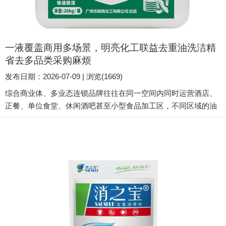
一液覆盖商用多场景，明亮化工联益去重油洗洁精
省去多品类采购麻烦
发布日期：2026-07-09 | 浏览(1669)
综合商业体、多业态连锁品牌往往在同一空间内同时运营酒店、
正餐、单位食堂、休闲酒吧甚至小型食品加工区，不同区域的油
污类型天差地别——餐厅后厨是高温碳化重油，酒店餐具沾染的
是精致轻油与酱汁，酒吧杯具残留奶盖糖浆，工厂车间则面临动
物油脂与蛋白焦垢的混合侵袭。若分开采购餐具清洁剂、灶台除
油剂、杯具专用液、设备重油污净等多款产品，不仅会造成仓储
堆放杂乱、采购成本攀升，更会让各区域的保洁标准难以统一，
总部稽核...