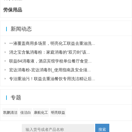
劳保用品
新闻动态
一液覆盖商用多场景，明亮化工联益去重油洗...
消之宝含氯消毒粉：家庭消毒的“双刃剑”该...
联益84消毒液，酒店宾馆学校单位餐厅食堂...
宏达消毒粉-宏达消毒剂_使用指南及安全须...
专治重油污！联益去重油餐饮专用洗洁精让后...
专题
凯鹏清洁
佳洁白
康航化工
明亮联益
搜索