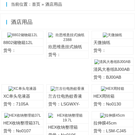
当前位置：
首页
»
酒店用品
酒店用品
8802储物箱12L
天微抽纸
欣思维悬挂式抽纸
货号：
货号：
2388
货号：
清风大卷纸BJ00AB
货号：BJ00AB
XC单头皂液器
兰古仕电热蚊香液
HEX周转箱
货号：7105A
货号：LSGWXY-
货号：No0130
45ML
HEX收纳整理箱37L
拉伸膜45cm
HEX收纳整理箱
货号：No0107
货号：LSM-CJ45
19.7L
货号：No0106