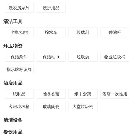
洗衣房系列
洗护用品
清洁工具
尘推/扫把
榨水车
玻璃刮
伸缩杆
环卫物资
保洁杂件
保洁毛巾
垃圾袋
物业垃圾桶
指示牌标识牌
酒店用品
纸制品
除臭香薰
纸巾盒架
酒店一次性用
品
客房垃圾桶
玻璃陶瓷
大堂垃圾桶
清洁设备
餐饮用品