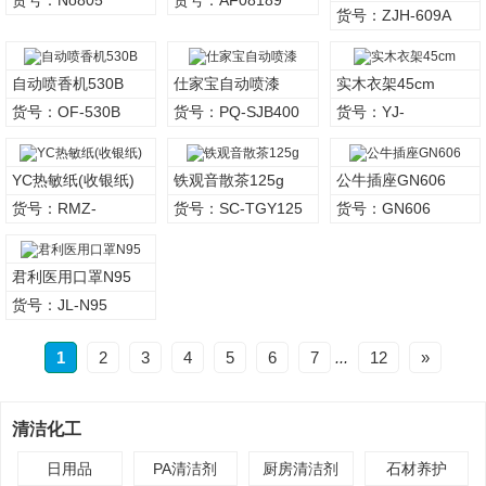
609A
货号：ZJH-609A
自动喷香机530B
仕家宝自动喷漆
实木衣架45cm
货号：OF-530B
货号：PQ-SJB400
货号：YJ-
SMFGJT45
YC热敏纸(收银纸)
铁观音散茶125g
公牛插座GN606
货号：RMZ-
货号：SC-TGY125
货号：GN606
YC8080
君利医用口罩N95
货号：JL-N95
1
2
3
4
5
6
7
...
12
»
清洁化工
日用品
PA清洁剂
厨房清洁剂
石材养护