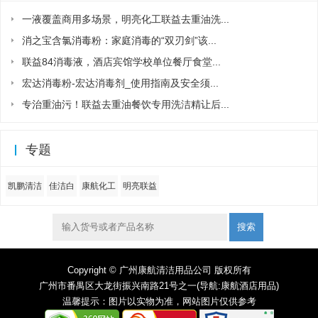
一液覆盖商用多场景，明亮化工联益去重油洗...
消之宝含氯消毒粉：家庭消毒的“双刃剑”该...
联益84消毒液，酒店宾馆学校单位餐厅食堂...
宏达消毒粉-宏达消毒剂_使用指南及安全须...
专治重油污！联益去重油餐饮专用洗洁精让后...
专题
凯鹏清洁
佳洁白
康航化工
明亮联益
搜索
Copyright © 广州康航清洁用品公司 版权所有
广州市番禺区大龙街振兴南路21号之一(导航:康航酒店用品)
温馨提示
：图片以实物为准，网站图片仅供参考