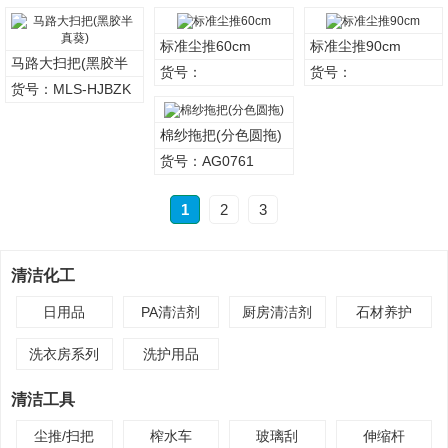
标准尘推60cm
标准尘推90cm
马路大扫把(黑胶半
货号：
货号：
真葵)
货号：MLS-HJBZK
棉纱拖把(分色圆拖)
货号：AG0761
1
2
3
清洁化工
日用品
PA清洁剂
厨房清洁剂
石材养护
洗衣房系列
洗护用品
清洁工具
尘推/扫把
榨水车
玻璃刮
伸缩杆