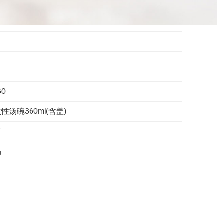
60
汤碗360ml(含盖)
箱
品