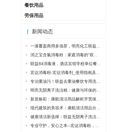
餐饮用品
劳保用品
新闻动态
一液覆盖商用多场景，明亮化工联益去重油洗...
消之宝含氯消毒粉：家庭消毒的“双刃剑”该...
联益84消毒液，酒店宾馆学校单位餐厅食堂...
宏达消毒粉-宏达消毒剂_使用指南及安全须...
专治重油污！联益去重油餐饮专用洗洁精让后...
明亮无阴离子洗洁精：健康与环保的清洁新选...
新居焕彩：康航清洁用品解析开荒保洁详细流...
现代建筑的美容术：康航清洁用品分析外墙清...
健康清洁新选择：联益无阴离子洗洁精，守护...
专业守护，安心之本--宏达消毒粉，您身边...