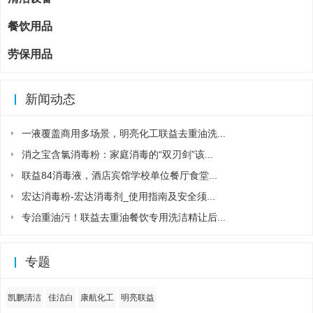
餐饮用品
劳保用品
新闻动态
一液覆盖商用多场景，明亮化工联益去重油洗...
消之宝含氯消毒粉：家庭消毒的“双刃剑”该...
联益84消毒液，酒店宾馆学校单位餐厅食堂...
宏达消毒粉-宏达消毒剂_使用指南及安全须...
专治重油污！联益去重油餐饮专用洗洁精让后...
专题
凯鹏清洁
佳洁白
康航化工
明亮联益