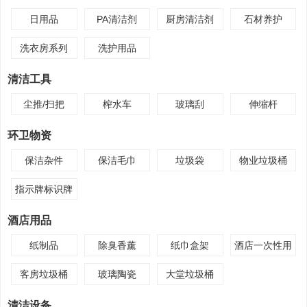
日用品
PA清洁剂
厨房清洁剂
石材养护
洗衣房系列
洗护用品
清洁工具
尘推/扫把
榨水车
玻璃刮
伸缩杆
环卫物资
保洁杂件
保洁毛巾
垃圾袋
物业垃圾桶
指示牌标识牌
酒店用品
纸制品
除臭香薰
纸巾盒架
酒店一次性用
品
客房垃圾桶
玻璃陶瓷
大堂垃圾桶
清洁设备