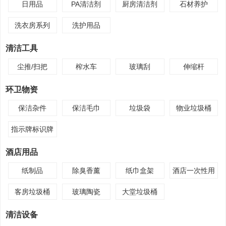
日用品
PA清洁剂
厨房清洁剂
石材养护
洗衣房系列
洗护用品
清洁工具
尘推/扫把
榨水车
玻璃刮
伸缩杆
环卫物资
保洁杂件
保洁毛巾
垃圾袋
物业垃圾桶
指示牌标识牌
酒店用品
纸制品
除臭香薰
纸巾盒架
酒店一次性用
品
客房垃圾桶
玻璃陶瓷
大堂垃圾桶
清洁设备