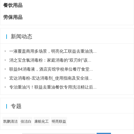
餐饮用品
劳保用品
新闻动态
一液覆盖商用多场景，明亮化工联益去重油洗...
消之宝含氯消毒粉：家庭消毒的“双刃剑”该...
联益84消毒液，酒店宾馆学校单位餐厅食堂...
宏达消毒粉-宏达消毒剂_使用指南及安全须...
专治重油污！联益去重油餐饮专用洗洁精让后...
专题
凯鹏清洁
佳洁白
康航化工
明亮联益