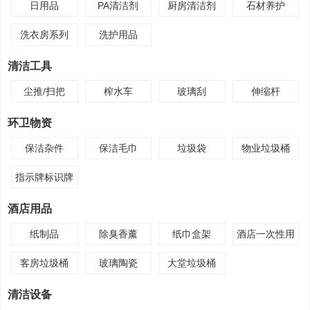
日用品
PA清洁剂
厨房清洁剂
石材养护
洗衣房系列
洗护用品
清洁工具
尘推/扫把
榨水车
玻璃刮
伸缩杆
环卫物资
保洁杂件
保洁毛巾
垃圾袋
物业垃圾桶
指示牌标识牌
酒店用品
纸制品
除臭香薰
纸巾盒架
酒店一次性用
品
客房垃圾桶
玻璃陶瓷
大堂垃圾桶
清洁设备