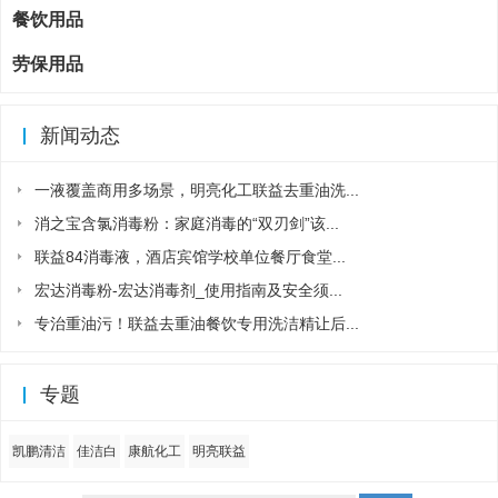
餐饮用品
劳保用品
新闻动态
一液覆盖商用多场景，明亮化工联益去重油洗...
消之宝含氯消毒粉：家庭消毒的“双刃剑”该...
联益84消毒液，酒店宾馆学校单位餐厅食堂...
宏达消毒粉-宏达消毒剂_使用指南及安全须...
专治重油污！联益去重油餐饮专用洗洁精让后...
专题
凯鹏清洁
佳洁白
康航化工
明亮联益