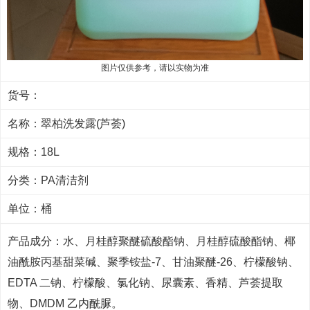
图片仅供参考，请以实物为准
货号：
名称：翠柏洗发露(芦荟)
规格：18L
分类：
PA清洁剂
单位：桶
产品成分：水、月桂醇聚醚硫酸酯钠、月桂醇硫酸酯钠、椰
油酰胺丙基甜菜碱、聚季铵盐-7、甘油聚醚-26、柠檬酸钠、
EDTA 二钠、柠檬酸、氯化钠、尿囊素、香精、芦荟提取
物、DMDM 乙内酰脲。