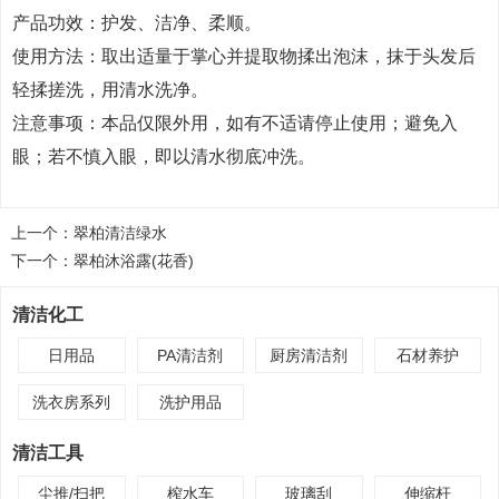
产品功效：护发、洁净、柔顺。
使用方法：取出适量于掌心并提取物揉出泡沫，抹于头发后
轻揉搓洗，用清水洗净。
注意事项：本品仅限外用，如有不适请停止使用；避免入
眼；若不慎入眼，即以清水彻底冲洗。
上一个：
翠柏清洁绿水
下一个：
翠柏沐浴露(花香)
清洁化工
日用品
PA清洁剂
厨房清洁剂
石材养护
洗衣房系列
洗护用品
清洁工具
尘推/扫把
榨水车
玻璃刮
伸缩杆