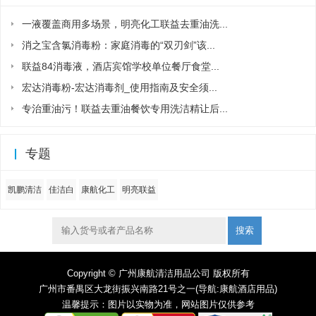
一液覆盖商用多场景，明亮化工联益去重油洗...
消之宝含氯消毒粉：家庭消毒的“双刃剑”该...
联益84消毒液，酒店宾馆学校单位餐厅食堂...
宏达消毒粉-宏达消毒剂_使用指南及安全须...
专治重油污！联益去重油餐饮专用洗洁精让后...
专题
凯鹏清洁
佳洁白
康航化工
明亮联益
搜索
Copyright © 广州康航清洁用品公司 版权所有
广州市番禺区大龙街振兴南路21号之一(导航:康航酒店用品)
温馨提示
：图片以实物为准，网站图片仅供参考