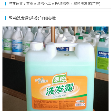
当前位置：
首页
»
清洁化工
»
PA清洁剂
» 翠柏洗发露(芦荟)
翠柏洗发露(芦荟) 详细参数