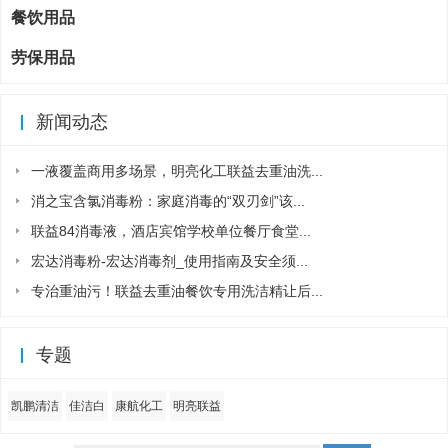
餐饮用品
劳保用品
新闻动态
一液覆盖商用多场景，明亮化工联益去重油洗...
消之宝含氯消毒粉：家庭消毒的“双刃剑”该...
联益84消毒液，酒店宾馆学校单位餐厅食堂...
宏达消毒粉-宏达消毒剂_使用指南及安全须...
专治重油污！联益去重油餐饮专用洗洁精让后...
专题
凯鹏清洁
佳洁白
康航化工
明亮联益