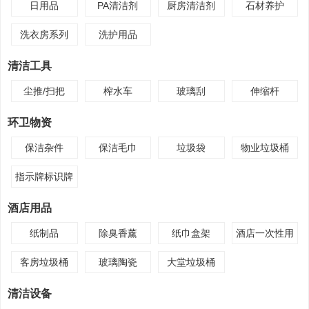
日用品
PA清洁剂
厨房清洁剂
石材养护
洗衣房系列
洗护用品
清洁工具
尘推/扫把
榨水车
玻璃刮
伸缩杆
环卫物资
保洁杂件
保洁毛巾
垃圾袋
物业垃圾桶
指示牌标识牌
酒店用品
纸制品
除臭香薰
纸巾盒架
酒店一次性用
品
客房垃圾桶
玻璃陶瓷
大堂垃圾桶
清洁设备